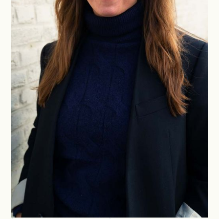
Neem
contact op
Vragen over Tax Shelter of onze projecten?
Contacteer ons!
NEEM CONTACT OP