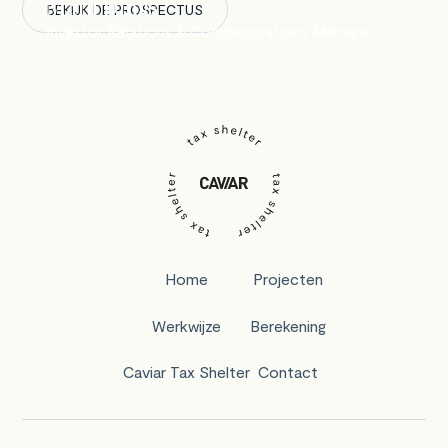
Maril Dings
BEKIJK DE PROSPECTUS
Investor Relations & Communications Manager
Home
Projecten
Werkwijze
Berekening
Caviar Tax Shelter
Contact