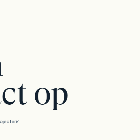
m
ct op
rojecten?