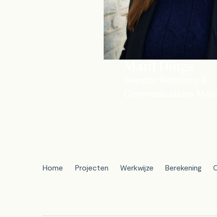
Maril Dings
Investor Relations &
Communications Man
Home
Projecten
Werkwijze
Berekening
C