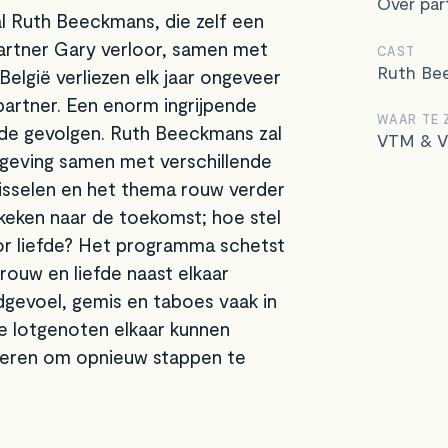
Over par
l Ruth Beeckmans, die zelf een
partner Gary verloor, samen met
CAST
Ruth Be
België verliezen elk jaar ongeveer
artner. Een enorm ingrijpende
WAAR TE 
de gevolgen. Ruth Beeckmans zal
VTM & V
mgeving samen met verschillende
isselen en het thema rouw verder
keken naar de toekomst; hoe stel
or liefde? Het programma schetst
 rouw en liefde naast elkaar
gevoel, gemis en taboes vaak in
e lotgenoten elkaar kunnen
iveren om opnieuw stappen te