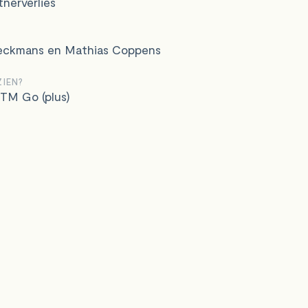
tnerverlies
eckmans en Mathias Coppens
ZIEN?
TM Go (plus)