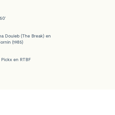
50'
ina Douieb (The Break) en
ornin (1985)
p Pickx en RTBF