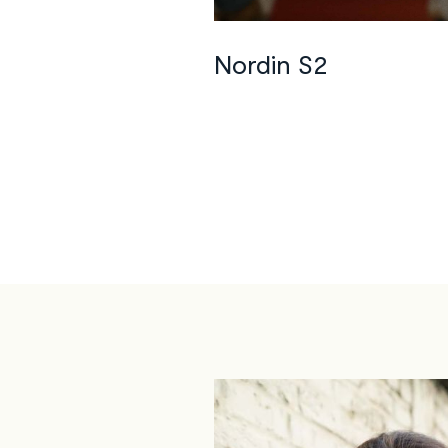
©
Amazon Prime Video
Nordin S2